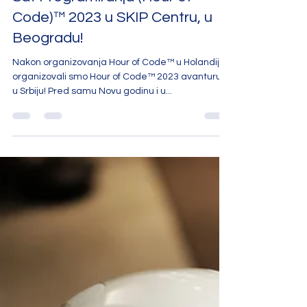
Sat Programiranja (Hour of
Code)™ 2023 u SKIP Centru, u
Beogradu!
Nakon organizovanja Hour of Code™ u Holandiji,
organizovali smo Hour of Code™ 2023 avanturu i
u Srbiju! Pred samu Novu godinu i u...