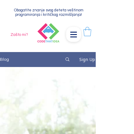
Obogatite znanje svog deteta veštinom
programiranja i kritičkog razmišljanja!
Zašto mi?
Sign Up
Blog