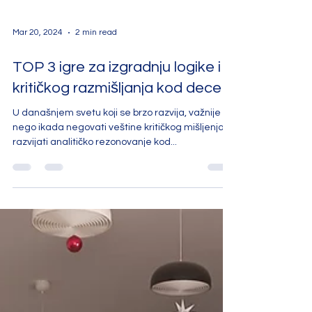
Mar 20, 2024
2 min read
TOP 3 igre za izgradnju logike i
kritičkog razmišljanja kod dece
U današnjem svetu koji se brzo razvija, važnije je
nego ikada negovati veštine kritičkog mišljenja i
razvijati analitičko rezonovanje kod...