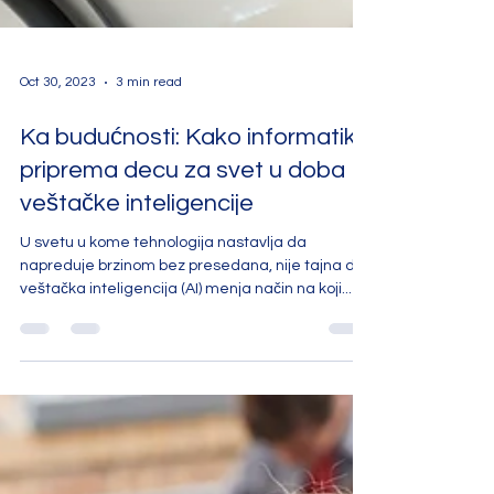
Oct 30, 2023
3 min read
Ka budućnosti: Kako informatika
priprema decu za svet u doba
veštačke inteligencije
U svetu u kome tehnologija nastavlja da
napreduje brzinom bez presedana, nije tajna da
veštačka inteligencija (AI) menja način na koji...