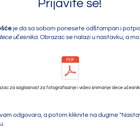
Prijavite se!
ešće
je da sa sobom
po
nesete odštampan i potpi
 dece učesnika
. Obrazac se nalazi u nastavku, a m
zac za saglasnost za fotografisanje i video snimanje dece učesnik
 vam odgovara, a potom kliknite na dugme "Nastavi
u.