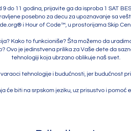
d 9 do 11 godina, prijavite ga da isproba 1 SAT 
pravljene posebno za decu za upoznavanje sa vešt
e.org® i Hour of Code™, u prostorijama Skip Cen
ncija? Kako to funkcioniše? Šta možemo da uradi
no? Ovo je jedinstvena prilika za Vaše dete da sazna
tehnologiji koja ubrzano oblikuje naš svet.
stvaraoci tehnologije i budućnosti, jer budućnost 
a će biti na srpskom jeziku, uz prisustvo i pomoć 