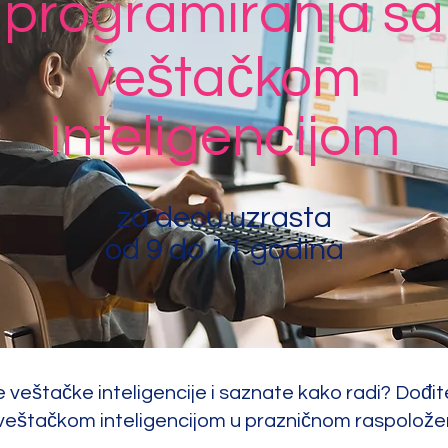
programiranja sa
veštačkom
inteligencijom
za decu uzrasta
od 9 do 11 godina
jne veštačke inteligencije i saznate kako radi? Dođ
veštačkom inteligencijom u prazničnom raspoložen