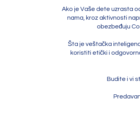
Ako je Vaše dete uzrasta o
nama, kroz aktivnosti na
obezbeđuju Cod
Šta je veštačka intelige
koristiti etički i odgovor
Budite i vi 
Predavanj