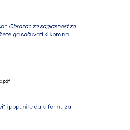
san
Obrazac za saglasnost za
ožete ga sačuvati klikom na
a.pdf
", i popunite datu formu za