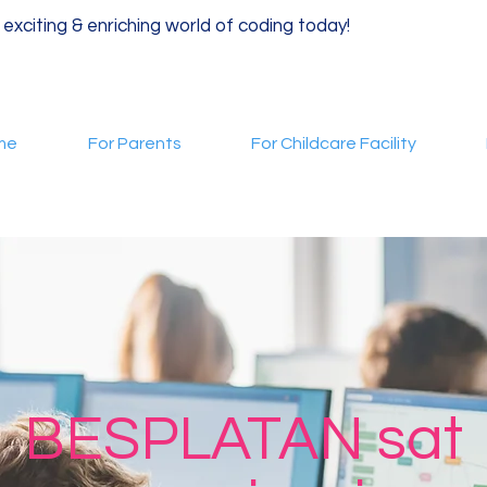
 exciting & enriching world of coding today!
me
For Parents
For Childcare Facility
BESPLATAN sat