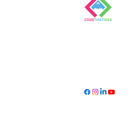
Empowering Children
Through Coding
info@codethatidea.com
kvk number: 89619293
VAT: NL004747530B27